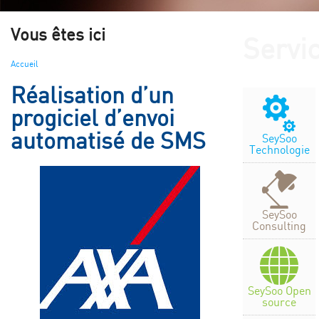
Vous êtes ici
Servi
Accueil
Réalisation d’un
progiciel d’envoi
automatisé de SMS
SeySoo
Technologie
SeySoo
Consulting
SeySoo Open
source