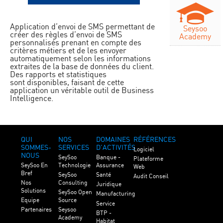
Application d’envoi de SMS permettant de
Seysoo
créer des règles d’envoi de SMS
Academy
personnalisés prenant en compte des
critères métiers et de les envoyer
automatiquement selon les informations
extraites de la base de données du client.
Des rapports et statistiques
sont disponibles, faisant de cette
application un véritable outil de Business
Intelligence.
QUI
NOS
DOMAINES
RÉFÉRENCES
SOMMES-
SERVICES
D'ACTIVITÉS
Logiciel
NOUS
SeySoo
Banque -
Plateforme
SeySoo En
Technologie
Assurance
Web
Bref
SeySoo
Santé
Audit Conseil
Nos
Consulting
Juridique
Solutions
SeySoo Open
Manufacturing
Equipe
Source
Service
Partenaires
Seysoo
BTP -
Academy
Habitat