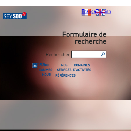
Français
English
Formulaire de
recherche
Rechercher
ACCUEIL
QUI
NOS
DOMAINES
SOMMES-
SERVICES
D'ACTIVITÉS
NOUS
RÉFÉRENCES