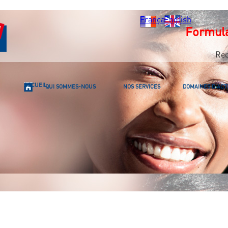
Français
English
Formula
Re
ACCUEIL
QUI SOMMES-NOUS
NOS SERVICES
DOMAINES D'ACTI