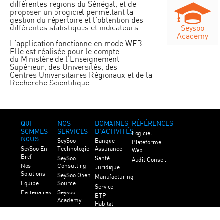
différentes régions du Sénégal, et de
proposer un progiciel permettant la
gestion du répertoire et l’obtention des
différentes statistiques et indicateurs.
Seysoo
Academy
L’application fonctionne en mode WEB.
Elle est réalisée pour le compte
du Ministère de l'Enseignement
Supérieur, des Universités, des
Centres Universitaires Régionaux et de la
Recherche Scientifique.
QUI
NOS
DOMAINES
RÉFÉRENCES
SOMMES-
SERVICES
D'ACTIVITÉS
Logiciel
NOUS
SeySoo
Banque -
Plateforme
SeySoo En
Technologie
Assurance
Web
Bref
SeySoo
Santé
Audit Conseil
Nos
Consulting
Juridique
Solutions
SeySoo Open
Manufacturing
Equipe
Source
Service
Partenaires
Seysoo
BTP -
Academy
Habitat
Service