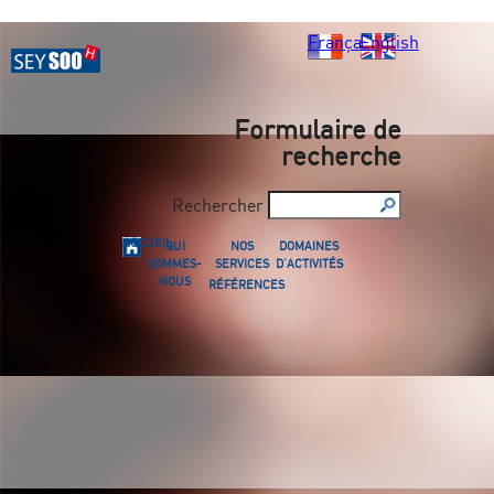
Français
English
Formulaire de
recherche
Rechercher
ACCUEIL
QUI
NOS
DOMAINES
SOMMES-
SERVICES
D'ACTIVITÉS
NOUS
RÉFÉRENCES